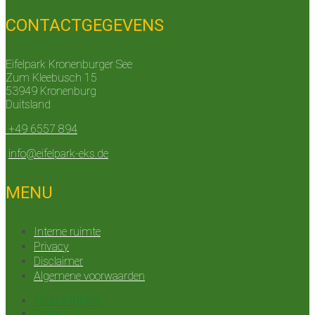
CONTACTGEGEVENS
Eifelpark Kronenburger See
Zum Kleebusch 15
53949 Kronenburg
Duitsland
+49 6557 894
info@eifelpark-eks.de
MENU
Interne ruimte
Privacy
Disclaimer
Algemene voorwaarden
Interne ruimte
Privacy