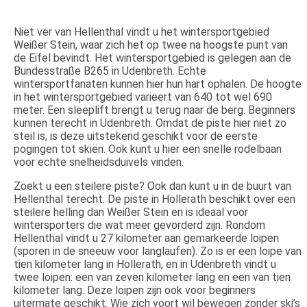
Niet ver van Hellenthal vindt u het wintersportgebied
Weißer Stein, waar zich het op twee na hoogste punt van
de Eifel bevindt. Het wintersportgebied is gelegen aan de
Bundesstraße B265 in Udenbreth. Echte
wintersportfanaten kunnen hier hun hart ophalen. De hoogte
in het wintersportgebied varieert van 640 tot wel 690
meter. Een sleeplift brengt u terug naar de berg. Beginners
kunnen terecht in Udenbreth. Omdat de piste hier niet zo
steil is, is deze uitstekend geschikt voor de eerste
pogingen tot skiën. Ook kunt u hier een snelle rodelbaan
voor echte snelheidsduivels vinden.
Zoekt u een steilere piste? Ook dan kunt u in de buurt van
Hellenthal terecht. De piste in Hollerath beschikt over een
steilere helling dan Weißer Stein en is ideaal voor
wintersporters die wat meer gevorderd zijn. Rondom
Hellenthal vindt u 27 kilometer aan gemarkeerde loipen
(sporen in de sneeuw voor langlaufen). Zo is er een loipe van
tien kilometer lang in Hollerath, en in Udenbreth vindt u
twee loipen: een van zeven kilometer lang en een van tien
kilometer lang. Deze loipen zijn ook voor beginners
uitermate geschikt. Wie zich voort wil bewegen zonder ski’s