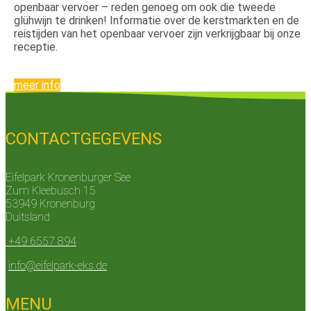
openbaar vervoer – reden genoeg om ook die tweede
glühwijn te drinken! Informatie over de kerstmarkten en de
reistijden van het openbaar vervoer zijn verkrijgbaar bij onze
receptie.
meer info
CONTACTGEGEVENS
Eifelpark Kronenburger See
Zum Kleebusch 15
53949 Kronenburg
Duitsland
+49 6557 894
info@eifelpark-eks.de
MENU