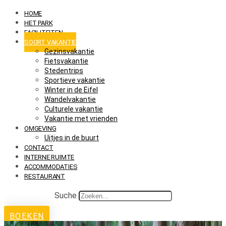
HOME
HET PARK
FACILITEITEN
SOORT VAKANTIE
Gezinsvakantie
Fietsvakantie
Stedentrips
Sportieve vakantie
Winter in de Eifel
Wandelvakantie
Culturele vakantie
Vakantie met vrienden
OMGEVING
Uitjes in de buurt
CONTACT
INTERNE RUIMTE
ACCOMMODATIES
RESTAURANT
Suche
BOEKEN