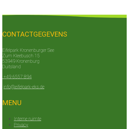
CONTACTGEGEVENS
Eifelpark Kronenburger See
Zum Kleebusch 15
53949 Kronenburg
Duitsland
+49 6557 894
info@eifelpark-eks.de
MENU
Interne ruimte
Privacy