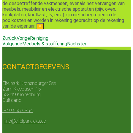
de desbetreffende vakmensen, evenals het vervangen van
meubels, meubilair en elektrische apparaten (bijv. oven,
kookplaten, koelkast, tv, enz.) zijn niet inbegrepen in de
poolkosten en worden in rekening gebracht op de rekening
van de eigenaar.
×
Zurück
Vorige
Reiniging
Volgende
Meubels & stoffering
Nächster
CONTACTGEGEVENS
Eifelpark Kronenburger See
Zum Kleebusch 15
53949 Kronenburg
Duitsland
+49 6557 894
info@eifelpark-eks.de