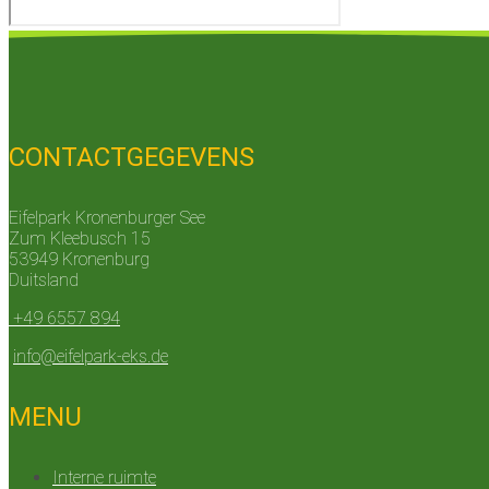
CONTACTGEGEVENS
Eifelpark Kronenburger See
Zum Kleebusch 15
53949 Kronenburg
Duitsland
+49 6557 894
info@eifelpark-eks.de
MENU
Interne ruimte