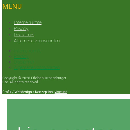
MENU
Interne ruimte
Privacy
Disclaimer
Algemene voorwaarden
Interne ruimte
Privacy
Disclaimer
Algemene voorwaarden
Copyright © 2026 Eifelpark Kronenburger
See. All rights reserved.
Grafik / Webdesign / Konzeption:
vismind