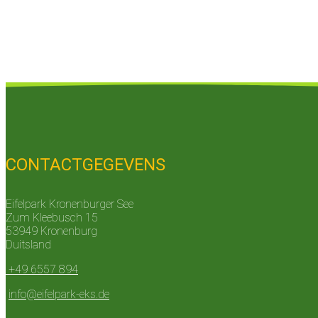
CONTACTGEGEVENS
Eifelpark Kronenburger See
Zum Kleebusch 15
53949 Kronenburg
Duitsland
+49 6557 894
info@eifelpark-eks.de