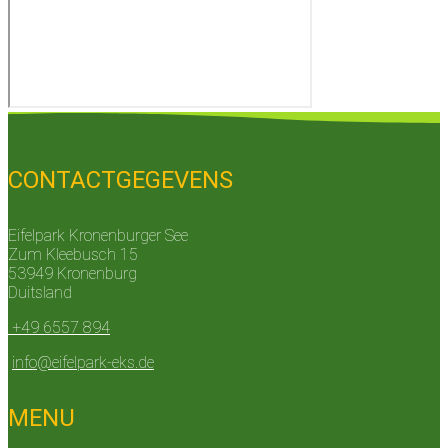
CONTACTGEGEVENS
Eifelpark Kronenburger See
Zum Kleebusch 15
53949 Kronenburg
Duitsland
+49 6557 894
info@eifelpark-eks.de
MENU